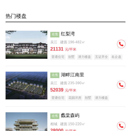
热门楼盘
红梨湾
在售
吴江
建面 196-482㎡
21131
元/平米
普通住宅
别墅
潜力楼盘
五证齐全
名企盘
大平层
湖畔江南里
在售
吴江
建面 235-390㎡
52039
元/平米
普通住宅
花园洋房
别墅
潜力楼盘
中式地产
五证齐全
名企盘
大平层
蠡棠森屿
在售
相城
建面 150-220㎡
28000