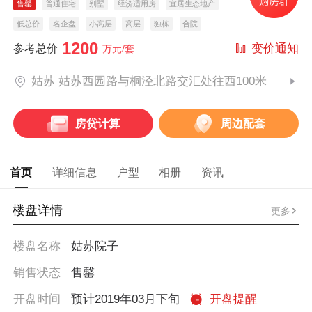
售罄
普通住宅
别墅
经济适用房
宜居生态地产
低总价
名企盘
小高层
高层
独栋
合院
1200
变价通知
参考总价
万元/套
姑苏 姑苏西园路与桐泾北路交汇处往西100米
房贷计算
周边配套
首页
详细信息
户型
相册
资讯
楼盘详情
更多
楼盘名称
姑苏院子
销售状态
售罄
开盘时间
预计2019年03月下旬
开盘提醒