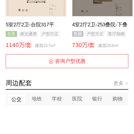
5室2厅2卫-合院317平
4室2厅2卫-253叠院-下叠
在售
南北通透
户型方正
售罄
户型方正
客厅朝南
全明格局
客厅朝南
餐客分离
开放厨房
1140万/套
730万/套
主卧朝南
餐客分离
带衣帽间
主卧带卫
建面317m²
建面253m²
开放厨房
主卧带卫
卧室带阳台
观景飘窗
干湿分离
观景飘窗
咨询户型优惠

观景落地窗
厨卫不对门
双阳台
露台
周边配套
更多

地铁
学校
医院
银行
购物
公交