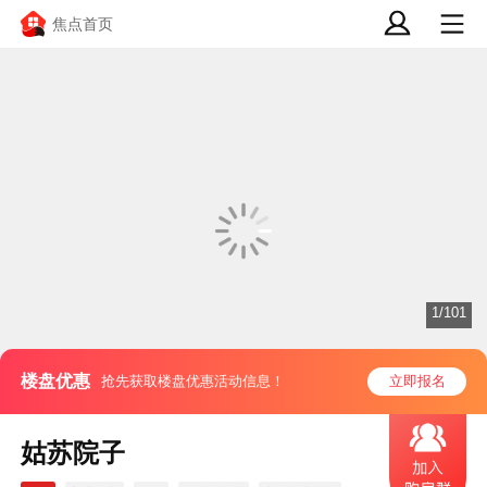
焦点首页
1/101
楼盘优惠
抢先获取楼盘优惠活动信息！
立即报名
姑苏院子