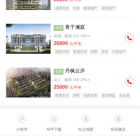
元/平米
花园洋房
洋房
旅游地产
创意地产
科技住宅
潜力楼盘
中式地产
旅游地产
复合地产
青于澜庭
在售
相城
建面 201-245㎡
26800
元/平米
花园洋房
普通住宅
别墅
洋房
公园地产
名企盘
潜力楼盘
丹枫云庐
在售
吴江
建面 169-291㎡
25000
元/平米
普通住宅
别墅
花园洋房
潜力楼盘
名企盘
大平层
小程序
APP下载
站点地图
投诉建议