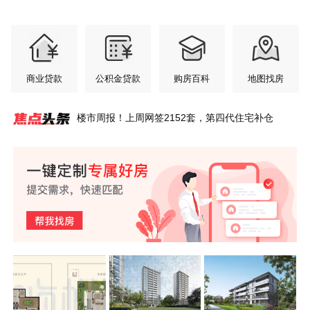
商业贷款
公积金贷款
购房百科
地图找房
楼市周报！上周网签2152套，第四代住宅补仓
苏州狮山-现房-苏州狮子山澜庭丨楼盘详情-在售户
狮山金茂府丨敬狮山！精装实景大堂，由表及里兑
金宴狮山丨闻兰相逢，时代共鸣圈层盛宴
狮山金茂府爆款加推！为何如此火爆？
狮山金茂府｜实力与品质的演绎，2024苏州现象级
家庭幸福的秘密：轻松拥有你的梦想家园！
2025年新房推荐｜狮山金茂府｜苏州狮山金茂府｜
2025年热门楼盘推荐｜金茂府｜狮山金茂府｜狮山
苏州金茂府｜狮山金茂府｜狮山金茂府怎么样？热
澜庭壹号院，狮山核心，开启创新低密墅区新篇
型-价格-咨询电话-预约看房
现高阶改善
红盘
狮山金茂府怎么样/？图文详解
金茂府图文详解-笔记-电话-位置
销背后的秘密
章。