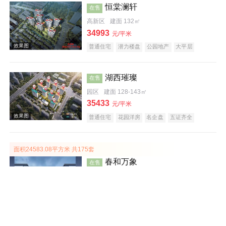
恒棠澜轩
在售
高新区
建面 132㎡
34993
元/平米
普通住宅
潜力楼盘
公园地产
大平层
名企盘
五证齐全
河景地产
湖西璀璨
在售
园区
建面 128-143㎡
35433
元/平米
普通住宅
花园洋房
名企盘
五证齐全
潜力楼盘
面积24583.08平方米 共175套
春和万象
在售
效果图
相城
建面 105-167㎡
30200
元/平米
普通住宅
名企盘