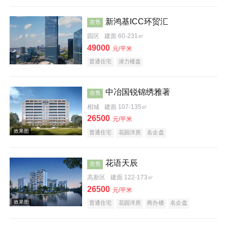
新鸿基ICC环贸汇
在售
园区
建面 60-231㎡
49000
元/平米
效果图
普通住宅
潜力楼盘
中冶国锐锦绣雅著
在售
相城
建面 107-135㎡
26500
元/平米
普通住宅
花园洋房
名企盘
效果图
花语天辰
在售
高新区
建面 122-173㎡
26500
元/平米
普通住宅
花园洋房
商办楼
名企盘
公园地产
宜居生态地产
效果图