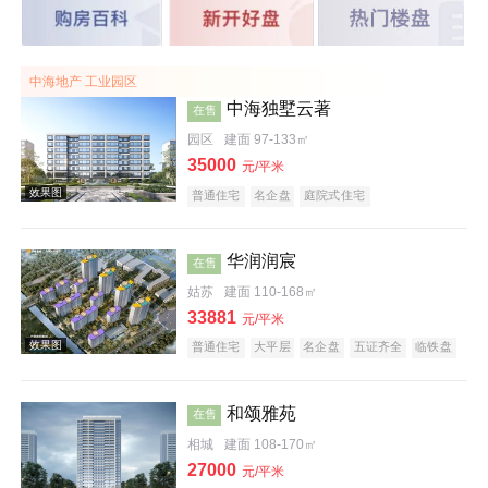
中海地产 工业园区
中海独墅云著
在售
园区
建面 97-133㎡
35000
元/平米
普通住宅
名企盘
庭院式住宅
华润润宸
在售
姑苏
建面 110-168㎡
33881
元/平米
普通住宅
大平层
名企盘
五证齐全
临铁盘
潜力楼盘
和颂雅苑
在售
相城
建面 108-170㎡
27000
元/平米