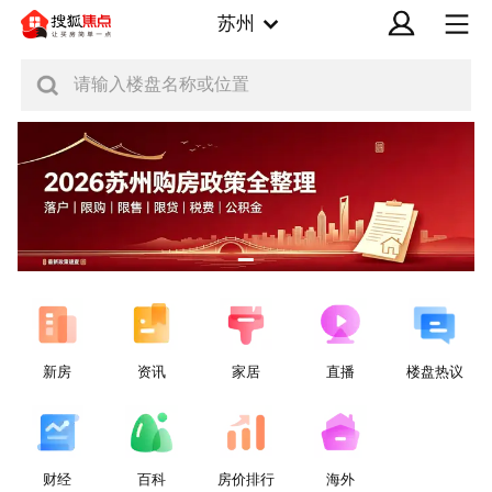
苏州
请输入楼盘名称或位置
新房
资讯
家居
直播
楼盘热议
财经
百科
房价排行
海外