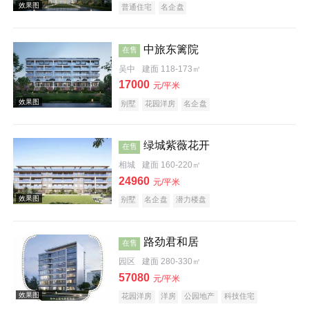
普通住宅
名企盘
效果图
中旅东篱院
在售
吴中
建面 118-173㎡
17000
元/平米
别墅
花园洋房
名企盘
效果图
绿城紫薇花开
在售
相城
建面 160-220㎡
24960
元/平米
别墅
名企盘
潜力楼盘
路劲君和居
在售
效果图
园区
建面 280-330㎡
57080
元/平米
花园洋房
洋房
公园地产
科技住宅