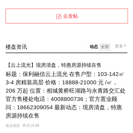
去发帖
更多
楼盘资讯
动态
全部
【云上流光】现房清盘，特惠房源持续在售
标题：保利融信云上流光 在售户型：103‑142㎡
3‑4 房精装高层 价格：18888‑21000 元 /㎡，
206 万起 位置：相城黄桥旺湖路与永青路交汇处
官方售楼处电话：4008800736；官方置业顾
问：18662309054 最新动态：现房清盘，特惠
房源持续在售
焦点动态
·
昨天14:09