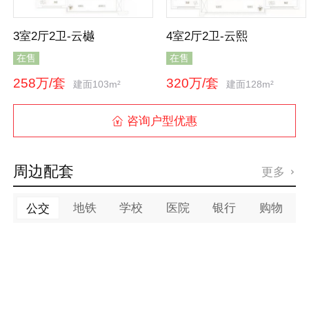
3室2厅2卫-云樾
4室2厅2卫-云熙
在售
在售
258万/套
320万/套
建面103m²
建面128m²
咨询户型优惠

周边配套
更多

地铁
学校
医院
银行
购物
公交