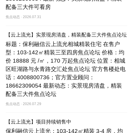
配备三大件可看房
焦点动态
·
2026.07.31
【云上流光】实景现房清盘，精装配备三大件焦点论坛
标题：保利融信云上流光相城精装住宅 在售户
型：103-142㎡精装三至四房焦点论坛 价格：均
价 18888 元 /㎡，170 万起焦点论坛 位置：相城
区旺湖路与永青路交汇处焦点论坛 官方售楼处电
话：4008800736；官方置业顾问：
18662309054 最新动态：实景现房清盘，精装
配备三大件焦点论坛
焦点动态
·
2026.07.29
【云上流光】项目持续销售中
保利融信云上流光：103-142㎡精装 3-4 房，均