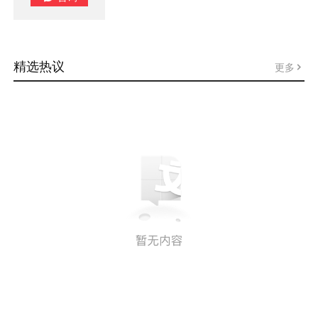
精选热议
更多