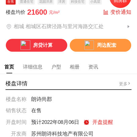
在售
普通住宅
花园洋房
洋房
科技住宅
小高层
21600
变价通知
楼盘均价
元/m²
相城 相城区石牌泾路与里河海路交汇处
房贷计算
周边配套
首页
详细信息
户型
相册
资讯
楼盘详情
更多
楼盘名称
朗诗尚郡
销售状态
在售
开盘时间
预计2022年08月06日
开盘提醒
开发商
苏州朗诗科技地产有限公司