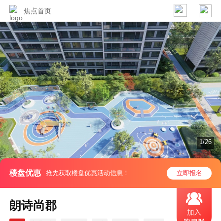
焦点首页
1/26
楼盘优惠
抢先获取楼盘优惠活动信息！
立即报名
朗诗尚郡