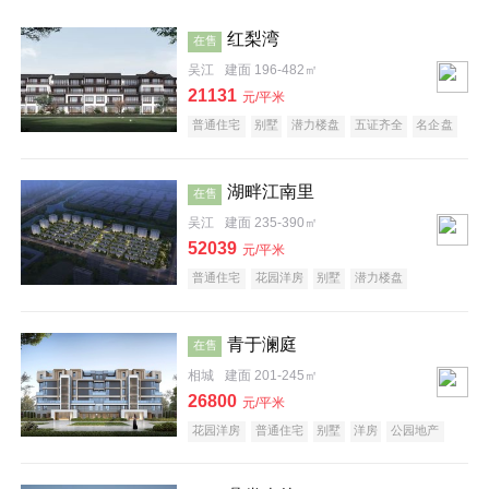
红梨湾
在售
吴江
建面 196-482㎡
21131
元/平米
普通住宅
别墅
潜力楼盘
五证齐全
名企盘
大平层
湖畔江南里
在售
吴江
建面 235-390㎡
52039
元/平米
普通住宅
花园洋房
别墅
潜力楼盘
中式地产
五证齐全
名企盘
大平层
青于澜庭
在售
相城
建面 201-245㎡
26800
元/平米
花园洋房
普通住宅
别墅
洋房
公园地产
名企盘
潜力楼盘