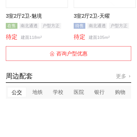
3室2厅2卫-魅境
3室2厅2卫-天曜
在售
南北通透
户型方正
待售
南北通透
户型方正
全明格局
待定
待定
建面118m²
建面105m²
咨询户型优惠

周边配套
更多

地铁
学校
医院
银行
购物
公交