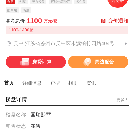
在售
别墅
潜力楼盘
宜居生态地产
名企盘
超高层
高层
1100
变价通知
参考总价
万元/套
1100-1400起
吴中 江苏省苏州市吴中区木渎镇竹园路404号国瑞江山(建设中)
房贷计算
周边配套
首页
详细信息
户型
相册
资讯
楼盘详情
更多
楼盘名称
国瑞熙墅
销售状态
在售