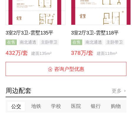
3室2厅3卫-雲墅135平
3室2厅3卫-雲墅118平
在售
南北通透
主卧带卫
在售
南北通透
主卧带卫
干湿分离
432万/套
378万/套
建面135m²
建面118m²
咨询户型优惠

周边配套
更多

地铁
学校
医院
银行
购物
公交