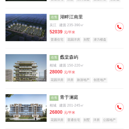
大平层
湖畔江南里
在售
吴江
建面 235-390㎡
52039
元/平米
普通住宅
花园洋房
别墅
潜力楼盘
中式地产
五证齐全
名企盘
大平层
蠡棠森屿
在售
相城
建面 150-220㎡
28000
元/平米
花园洋房
洋房
旅游地产
创意地产
科技住宅
潜力楼盘
中式地产
旅游地产
复合地产
青于澜庭
在售
相城
建面 201-245㎡
26800
元/平米
花园洋房
普通住宅
别墅
洋房
公园地产
名企盘
潜力楼盘