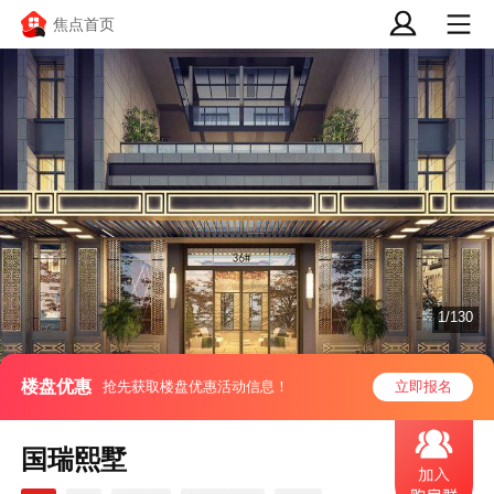
焦点首页
1/130
楼盘优惠
抢先获取楼盘优惠活动信息！
立即报名
国瑞熙墅