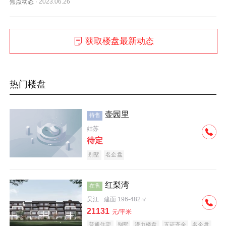
焦点动态
·
2023.06.26
获取楼盘最新动态
热门楼盘
壶园里
待售
姑苏
待定
别墅
名企盘
红梨湾
在售
吴江
建面 196-482㎡
21131
元/平米
普通住宅
别墅
潜力楼盘
五证齐全
名企盘