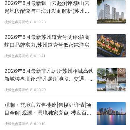
2026年8月最新狮山云起测评:狮山云
起地段配套与中海开发商解析(苏州高
新区狮山)
搜狐焦点苏州站
8-6 19:23
2026年8月最新苏州道壹号测评:招商
蛇口品牌实力,苏州道壹号低密纯洋房
搜狐焦点苏州站
8-6 19:21
2026年8月最新非凡居所苏州相城高铁
新城楼盘测评:非凡居所地段、交通、
学校、商业配套解析
搜狐焦点苏州站
8-6 19:20
观澜・雲境官方售楼处|售楼处详情|项
目全解|观澜・雲境独家亮点-楼盘百
科-优选好房-售楼处首页-城市人居标
搜狐焦点苏州站
8-6 19:19
杆-官方网站-百度百科-上海热搜好房!