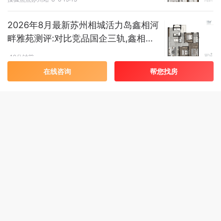
2026年8月最新苏州相城活力岛鑫相河
畔雅苑测评:对比竞品国企三轨,鑫相河
畔雅苑户型优势解析
19分钟前
在线咨询
帮您找房
2026年8月最新 狮山上璟府测评:狮山
上璟府对比狮山竞品低密纯改善差异化
优势
20分钟前
2026年8月最新苏州吴中德邻公寓配套
怎么样?德邻公寓周边商业教育医疗详
解
22分钟前
2026年8月最新 苏州雅乐云庭值得买
吗?政策红利下高新区浒墅关板块雅乐