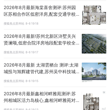
2026年8月最新海棠喜舍测评:苏州园
区苏相合作区低密洋房,配套交通学校
全解析
搜狐焦点苏州站
8-6 19:18
2026年8月最新!苏州北新区浒墅关兴
贤澜颂,低密合院洋房地段配套学校全
面测评,兴贤澜颂值不值?
搜狐焦点苏州站
8-6 19:17
2026年8月最新 太湖雲栖台 测评:太湖
城投与旭辉建管代建,苏州吴中科技城
南低密墅区品牌实力解析
搜狐焦点苏州站
8-6 19:15
2026年8月最新鑫相河畔雅苑测评:苏
州相城区活力岛核心,鑫相河畔雅苑对
比竞品凸显国企与生态优势
搜狐焦点苏州站
8-6 19:13