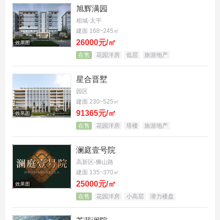
来了五大颠覆性创新：整个社区抬高了约5.1米，一
旭辉满园
楼再也不怕潮湿；设计了“双首层”归家，穿越花园的
相城-太平
建面 168~245㎡
感觉像在度假；车库也是全明景观的，告别压抑；地
26000元/㎡
效果图
上地下停车都方便；最吸引人的是，几乎每家每户都
在售
花园洋房
低层
旅游地产
拥有一个“空中浮院”，真正的户户有花园。这种
四代
星合晋墅
住宅
设计，重新定义了
改善型住房
的标准。
园区
建面 230~525㎡
91365元/㎡
效果图
在售
花园洋房
塔楼
旅游地产
澜庭壹号院
高新区-狮山路
建面 135~370㎡
25000元/㎡
效果图
在售
花园洋房
小高层
潜力楼盘