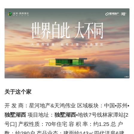
关于这个家
开 发 商：星河地产&天鸿伟业 区域板块：中国•苏州•
独墅湖西
项目地址：
独墅湖西
•地铁7号线林家潭站[2
号口] 产权性质：70年住宅 容 积 率：约1.25 总 户
数：约280户 产品业态：建面约143㎡四代洋房&建