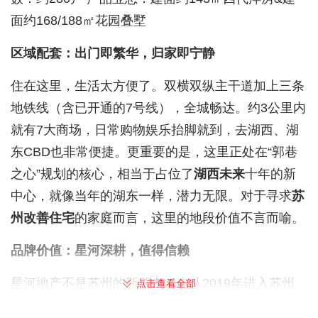
面约168/188㎡花园叠墅
区域配套：出门即繁华，归家即宁静
住在这里，生活太方便了。双横双纵主干道加上三条
地铁线（含已开通的7号线），全城畅达。约3公里内
就有7大商场，日常购物娱乐抬脚就到，去湖西、湖
东CBD也非常便捷。更重要的是，这里正处在“郭巷
之心”规划的核心，相当于占位了
湖西未来
十年的新
中心，就像当年的湖东一样，潜力无限。对于寻求
苏
州改善住宅
的家庭而言，这里的地段价值不言而喻。
品牌价值：星河深耕，值得信赖
星河地产不是苏州的新朋友。自从2019年进入苏州，
点击查看全部
已经成功打造了平江新著、胥江新著等多个口碑项