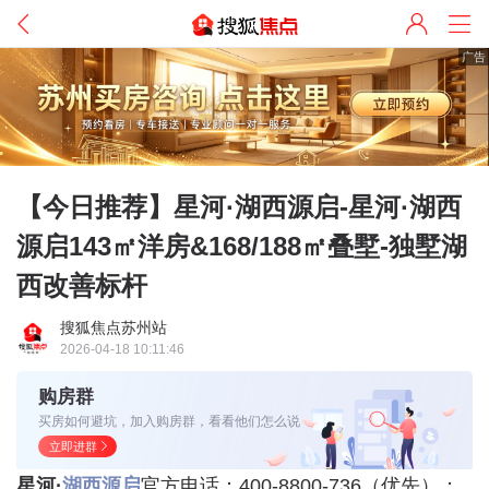
广告
【今日推荐】星河·湖西源启-星河·湖西
源启143㎡洋房&168/188㎡叠墅-独墅湖
西改善标杆
搜狐焦点苏州站
2026-04-18 10:11:46
购房群
买房如何避坑，加入购房群，看看他们怎么说
立即进群
星河·
湖西源启
官方电话：400-8800-736（优先）；