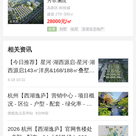
芳菲澜院
高新区-科技城
建面 270~300㎡
社区规划得像一座艺术花园，从约80米宽的恢弘大门
28000元/㎡
效果图
进入，经过车马院、下沉式会所（带恒温泳池、健身
在售
别墅
低层
宜居生态地产
房等）、连廊，再到宅间花园，五重归家礼序，把苏
州“小桥流水”的韵味融入了现代生活。这正是
星河·湖
相关资讯
西源启
作为
湖西改善盘
的独特魅力。
【今日推荐】星河·湖西源启-星河·湖
目前主力户型：
西源启143㎡洋房&168/188㎡叠墅-
独墅湖西改善标杆
4-18 10:11
建面约143㎡四房两厅两卫洋房（分奇偶层，均带空
中院馆），是经典的
洋房户型
。
杭州【西湖逸庐】营销中心 - 项目概
况 - 区位 - 户型 - 配套 - 绿化率 - 得
建面约168㎡上叠和188㎡下叠
花园叠墅
，空间阔
房率 - 交付标准 - 预约看房 -@ 【西
搜狐焦点苏州站
8分钟前
绰，功能齐全，满足大家庭的
改善置业
需求。
湖逸庐】售楼处导航
2026 杭州【西湖逸庐】官网售楼处