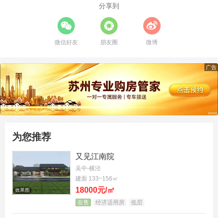
目。这次携手天鸿伟业，在
独墅湖西
落子
星河·湖西
分享到
源启
，是又一次带着诚意与实力的深耕，品质有保
障，是值得信赖的
苏州楼盘
。
微信好友
朋友圈
微博
广告
为您推荐
又见江南院
吴中-横泾
建面 133~156㎡
户型鉴赏：每一寸空间，都为改善生活设计
18000元/㎡
效果图
在售
经济适用房
低层
产品是硬道理。项目积极响应苏州
改善住宅新规
，带