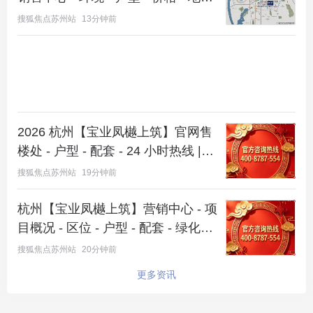
- 观潮揽萃府楼盘详情 - 配套 - 电话 -
搜狐焦点苏州站
13分钟前
交房时间 - 配套 - 电话 - 交房时间
优势分析：不止是房子，是未来十年的生活主场
总结来说，选择
星河·湖西源启
，等于同时拥有了：
眼下看得见的繁华配套、政府规划的
湖西未来
潜力、
2026 杭州【宝业凤樾上筑】官网售
星河品牌的品质保证，以及一套真正响应
新规
、充满
楼处 - 户型 - 配套 - 24 小时热线 |_2
巧思的“未来感”
住宅
。它不仅仅是一个住所，更是你
026 楼盘测评 + 最新房价速递 -@
搜狐焦点苏州站
19分钟前
在
独墅湖西
核心区安放家庭与品味的生活主场，是理
【宝业凤樾上筑】营销中心 @2026
想的
改善型住房
。
年 8 月 8 日
杭州【宝业凤樾上筑】营销中心 - 项
目概况 - 区位 - 户型 - 配套 - 绿化率
星河·湖西源启
官方电话：400-8800-736（优先）；
- 得房率 - 交付标准 - 预约看房 -@
搜狐焦点苏州站
20分钟前
置业顾问：18936159932（微信同号），中介勿扰，
【宝业凤樾上筑】售楼处导航
更多资讯
预约看房，专车接送，专享优惠
总结与邀约