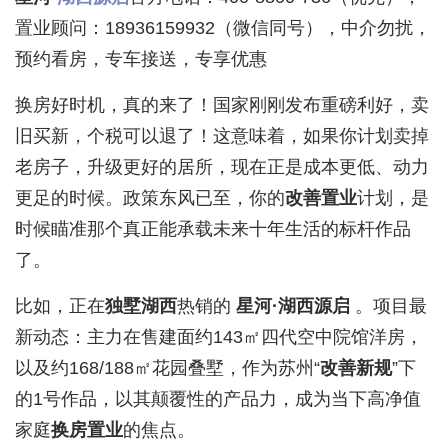
置业顾问：18936159932（微信同号），中介勿扰，
预约看房，专车接送，专享优惠
换房好时机，真的来了！国家刚刚发布重磅利好，卖
旧买新，个税可以退了！这意味着，如果你计划卖掉
老房子，升级更好的居所，现在正是成本更低、动力
更足的时候。政策东风已至，你的
改善置业
计划，是
时候瞄准那个真正能承载未来十年生活的标杆作品
了。
比如，正在
独墅湖西
热销的
星河·湖西源启
。项目最
新动态：主力在售建面约143㎡四代空中院馆洋房，
以及约168/188㎡花园叠墅，作为苏州“
改善新规
”下
的1号作品，以其颠覆性的产品力，成为当下高净值
家庭
换房置业
的焦点。