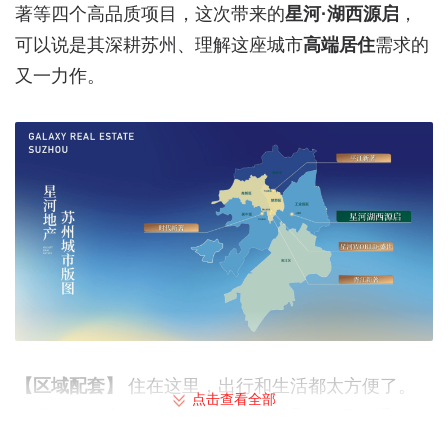
著等四个高品质项目，这次带来的
星河·湖西源启
，
可以说是其深耕苏州、理解这座城市
高端居住
需求的
又一力作。
【区域配套】
住在这里，出行和生活都太方便了。
点击查看全部
双横双纵的主干道加上三条轨道交通（含已开通的7
号线），轻松畅达全城。约3公里范围内，七大商业