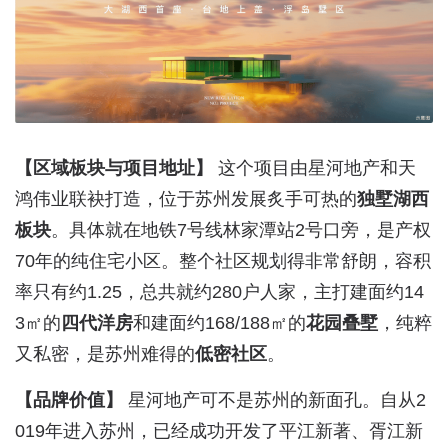
【区域板块与项目地址】
这个项目由星河地产和天
鸿伟业联袂打造，位于苏州发展炙手可热的
独墅湖西
板块
。具体就在地铁7号线林家潭站2号口旁，是产权
70年的纯住宅小区。整个社区规划得非常舒朗，容积
率只有约1.25，总共就约280户人家，主打建面约14
3㎡的
四代洋房
和建面约168/188㎡的
花园叠墅
，纯粹
又私密，是苏州难得的
低密社区
。
【品牌价值】
星河地产可不是苏州的新面孔。自从2
019年进入苏州，已经成功开发了平江新著、胥江新