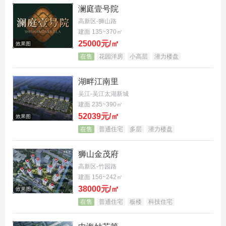
澜庭壹号院
高新区-狮山路
【优势分析：五大新规创变】
这个项目最厉害的地
建面 135~370㎡
方，在于它是苏州首个全面响应“
改善住宅新规
”的标
25000元/㎡
效果图
杆作品，用五大创新彻底改变了传统住宅的体验。
在售
花园洋房
小高层
潜力楼盘
首先，整个社区的地基整体抬升了约5.1米，实现“全
湖畔江南里
台地上盖”，一楼从此告别潮湿烦恼。其次是“全社区
吴江-吴江太湖新城
双首层”设计，让你穿越花园回家，充满仪式感。车
建面 235~390㎡
库也是“全明景观”的，告别昏暗压抑。还有贴心的“地
52039元/㎡
效果图
在售
普通住宅
多层
潜力楼盘
上双车马院”，停车从容体面。最让人心动的是“户户
天空浮院”，家家都能拥有属于自己的空中花园，这
狮山金茂府
正是
星河·湖西源启
作为
新规1号作品
的核心魅力。
高新区-竹园路
建面 156~242㎡
38000元/㎡
效果图
在售
普通住宅
板楼
科技住宅