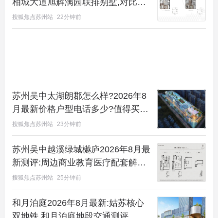
相城大道旭辉满园联排别墅,对比同
区域竞品优势在哪
搜狐焦点苏州站
22分钟前
苏州吴中太湖朗郡怎么样?2026年8
月最新价格户型电话多少?值得买
吗?
搜狐焦点苏州站
23分钟前
苏州吴中越溪绿城樾庐2026年8月最
【优势分析：五进式归家园林】
归家之路，就像逛
新测评:周边商业教育医疗配套解析
一座精致的苏州园林。一进是约80米宽的恢弘大门；
绿城樾庐配套
搜狐焦点苏州站
25分钟前
二进是尊崇的车马院；三进则别有洞天，拥有约2000
㎡的下沉式庭院和高端会所，健身房、恒温泳池、私
和月泊庭2026年8月最新:姑苏核心
双地铁,和月泊庭地段交通测评
宴厅一应俱全；四进是以古运河廊棚为灵感的连廊；