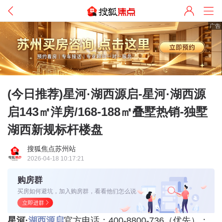
广告
(今日推荐)星河·湖西源启-星河·湖西源
启143㎡洋房/168-188㎡叠墅热销-独墅
湖西新规标杆楼盘
搜狐焦点苏州站
2026-04-18 10:17:21
购房群
买房如何避坑，加入购房群，看看他们怎么说
立即进群
星河·
湖西源启
官方电话：400-8800-736（优先）；