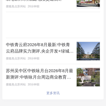
搜狐焦点苏州站
26分钟前
五进则是再现“小桥流水人家”意境的宅间花园。五重
递进，将繁华与静谧完美融合，为业主营造了独一无
二的
园林社区
体验。
中铁青云府2026年8月最新:中铁青
云府品牌实力测评,央企开发+绿城物
业服务
搜狐焦点苏州站
28分钟前
苏州吴中区中铁咏月台2026年8月最
新测评:中铁咏月台周边商业教育医
疗交通配套解析
搜狐焦点苏州站
30分钟前
更多资讯