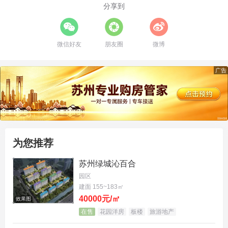
分享到
体环绕，无论是日常购物还是去湖西、湖东CBD上
班，都非常便捷，为
改善家庭
提供了完美的生活支
微信好友
朋友圈
微博
撑。 更大的看点在于未来。整个
独墅湖西板块
正在
规划建设约1.6平方公里的“郭巷之心”，这被看作是继
广告
湖东之后的新一代城市文化核心与中央生活区，
区域
潜力
巨大，是值得关注的
苏州房产
价值高地。
为您推荐
苏州绿城沁百合
园区
建面 155~183㎡
40000元/㎡
效果图
在售
花园洋房
板楼
旅游地产