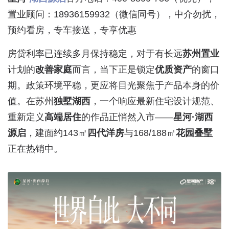
置业顾问：18936159932（微信同号），中介勿扰，
预约看房，专车接送，专享优惠
房贷利率已连续多月保持稳定，对于有长远
苏州置业
计划的
改善家庭
而言，当下正是锁定
优质资产
的窗口
期。政策环境平稳，更应将目光聚焦于产品本身的价
值。在苏州
独墅湖西
，一个响应最新住宅设计规范、
重新定义
高端居住
的作品正悄然入市——
星河·湖西
源启
，建面约143㎡
四代洋房
与168/188㎡
花园叠墅
正在热销中。