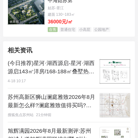
中海姑苏第
姑苏-胥江
建面 130~183㎡
36000元/㎡
效果图
在售
普通住宅
小高层
公园地产
相关资讯
(今日推荐)星河·湖西源启-星河·湖西
源启143㎡洋房/168-188㎡叠墅热销-
独墅湖西新规标杆楼盘
4-18 10:17
苏州高新区狮山澜庭雅致2026年8月
最新怎么样?澜庭雅致值得买吗?首
付利率双低
搜狐焦点苏州站
21分钟前
旭辉满园2026年8月最新测评:苏州