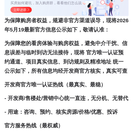
买房如何避坑，加入购房群，看看他们怎么说
立即进群
为保障购房者权益，规避非官方渠道误导，现将2026
年5月19最新官方信息公示如下，敬请认准：
为保障您的看房体验与购房权益，避免中介干扰、信
息误差与临时到访无法接待，现将 官方唯一认证预
约通道、项目真实信息、到访规则及精准地址 统一
公示如下，所有信息均经开发商官方核实，真实可查
开发商官方唯一认证热线（最真实、最稳）
- 开发商/售楼处/营销中心统一直连，无分机、无替代
- 用途：咨询、预约、核实房源/价格/优惠、投诉
官方服务热线（最权威）