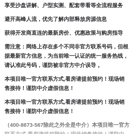
享受沙盘讲解、户型实测、配套带看等全流程服务
避开高峰人流，优先了解内部释放房源信息
获得开发商直连的最新房价、优惠政策与购房指导
需注意：网络上存在多个不同非官方联系号码，但根
据最新官方信息，为当前唯一认证的统一服务热线，
请认准此号码，谨防被非官方中介误导 。
本项目唯一官方联系方式,看房请提前预约！现场销
售接待！谨防中介虚假信息！
本项目唯一官方联系方式,看房请提前预约！现场销
售接待！谨防中介虚假信息！
（400-8673-567除此之外全是中介）本项目唯一官方