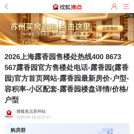
广告
2026上海露香园售楼处热线400 8673
567露香园官方售楼处电话-露香园(露香
园)官方首页网站-露香园最新房价-户型-
容积率-小区配套-露香园楼盘详情/价格/
户型
搜狐焦点苏州站
2026-05-19 10:27:17
购房群