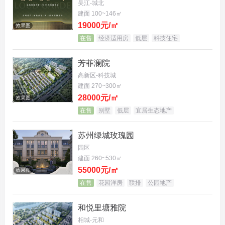
吴江-城北
合院产品
，定义了世家生活的新高度。 ●
垂直生活体
建面 100~146㎡
系
：地上三层，完美区隔社交、栖居与精神场域。 ●
19000元/㎡
效果图
超配泊车体系
：户均车位比近1:3，家门口就是专属
在售
经济适用房
低层
科技住宅
车位。 ●
平权揽景体系
：户户有露台，实现“有天有
芳菲澜院
地”的景观平权。
高新区-科技城
建面 270~300㎡
从约280㎡的启蒙之作，到仅10套的约470㎡传世藏
28000元/㎡
效果图
品，
绿城·兴贤澜颂合院
以极少的席位，拔高了北新
在售
别墅
低层
宜居生态地产
区的豪宅门槛。
苏州绿城玫瑰园
更令人惊喜的是，洋房住户也能享受别墅级待遇！
园区
建面 260~530㎡
全社区仅4栋
洋房
，藏在东方墅居里，稀缺感拉满。
55000元/㎡
效果图
您能同步享有
别墅级的园林、高端邻里氛围和会所配
在售
花园洋房
联排
公园地产
套
。
和悦里塘雅院
相城-元和
◎ 约117㎡：南北双联阳台，高利用率，主卧套房设