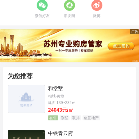
首先，它是板块近15年罕见的
低密墅区
。 坐落于千
微信好友
朋友圈
微博
年浒墅关，大阳山与京杭运河环抱，天赋生态与人文
底蕴。
广告
生活在这里，一切配套触手可及： ● 生态：大阳山国
家森林公园、京杭运河、树山风景区环绕。 ● 交通：
3高架3高速环伺，近新区高铁站，自驾去苏南硕放机
场也很便捷。 ● 商业：永旺、开市客、宜家、迪卡侬
为您推荐
等国际商业集群，购物休闲一站满足。 ● 教育：阳山
和堂墅
实验幼儿园至吴县中学，全龄优质学府在侧。 ● 医
相城-黄埭
建面 139~232㎡
疗：苏大附属第二医院提供健康保障。 ● 人文：文昌
24043元/㎡
阁、浒墅关大码头等，浸润千年文脉。
在售
别墅
联排
创意地产
产品的核心竞争力，堪称“藏品级”。
中铁青云府