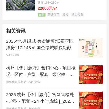
建面 168~230㎡
计，是“首改闭眼入”的智慧选择。 ◎ 约136㎡：罕见
22000元/㎡
效果图
约7.1米超大餐客横厅，五飘窗设计，尺度感远超同
在售
普通住宅
板楼
潜力楼盘
面积段产品。 ◎ 约143㎡：奢享四开间朝南，双联阳
台延展采光面，轩敞餐厨空间，将舒适度推向新高
相关资讯
度。
2026年5月绿城·兴贤澜颂:低密墅区
洋房117-143㎡,国企绿城联袂钜献
5-19 7:00
杭州【锦川源府】营销中心 - 项目概
况 - 区位 - 户型 - 配套 - 绿化率 - 得
房率 - 交付标准 - 预约看房 -@ 【锦
搜狐焦点苏州站
33分钟前
川源府】售楼处导航
2026 杭州【锦川源府】官网售楼处
- 户型 - 配套 - 24 小时热线 |_2026
楼盘测评 + 最新房价速递 -@【锦川
搜狐焦点苏州站
34分钟前