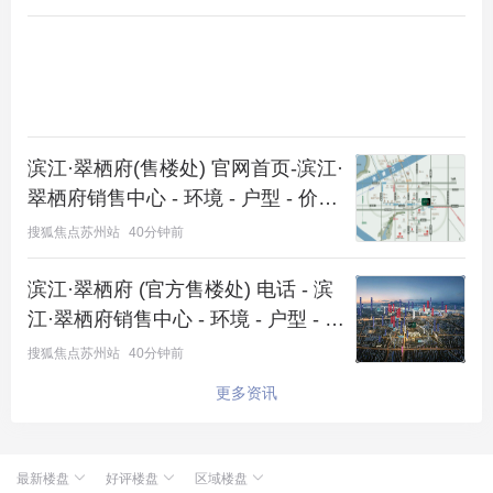
麟角。
序尚府】售楼处导航
它不仅是居所，更是可传承的资产与圈层标识。 随
着周边商业全面成熟，区域价值不断攀升，这样的机
会窗口不会一直敞开。
滨江·翠栖府(售楼处) 官网首页-滨江·
目前购房正享受历史级政策利好，错过再无！ 赶紧
翠栖府销售中心 - 环境 - 户型 - 价格
预约看房，亲临现场，感受何为真正的
东方雅韵墅境
- 地址 - 楼盘详情 - 配套 - 电话 - 交
搜狐焦点苏州站
40分钟前
生活
。
房时间 - 配套 - 电话 - 交房时间
滨江·翠栖府 (官方售楼处) 电话 - 滨
立即致电，锁定您家族的传世席位！
江·翠栖府销售中心 - 环境 - 户型 - 价
格 - 地址 - 楼盘详情 - 配套 - 电话 -
-苏州"绿城·兴贤澜颂"售楼处电话：400-8800-736
搜狐焦点苏州站
40分钟前
售楼处位置 - 配套 - 电话 - 交房时间
（转接销售）； -"绿城·兴贤澜颂"官方置业顾问（微
更多资讯
信同号）18662309054； -苏州"绿城·兴贤澜颂"营销
中心电话：400-8800-736 转接销售（官方营销中心
最新楼盘
好评楼盘
区域楼盘
认证｜无中介｜24小时响应｜平台审核长期有效）；