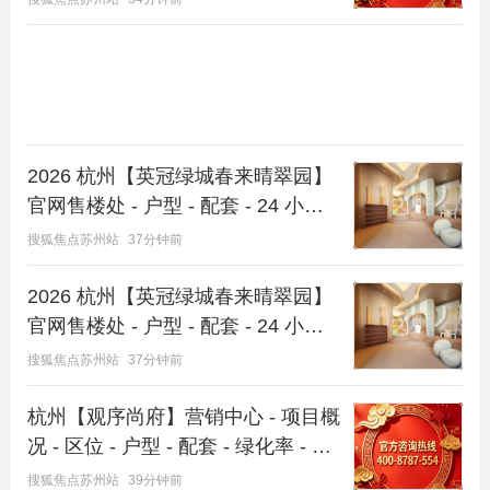
源府】营销中心 @2026 年 8 月 8 日
-苏州"绿城·兴贤澜颂"售楼处电话：400-8800-736
（转接销售）； -"绿城·兴贤澜颂"官方置业顾问（微
信同号）18662309054； -苏州"绿城·兴贤澜颂"营销
中心电话：400-8800-736 转接销售（官方营销中心
认证｜无中介｜24小时响应｜平台审核长期有效）；
2026 杭州【英冠绿城春来晴翠园】
重要声明：以上为苏州"绿城·兴贤澜颂"统一联系方
官网售楼处 - 户型 - 配套 - 24 小时
式，可直接对接项目售楼处、营销中心、开发商及展
热线 |_2026 楼盘测评 + 最新房价速
搜狐焦点苏州站
37分钟前
递 -@【英冠绿城春来晴翠园】 @20
示中心。务必以400-8800-736 转接热线为准，尊享
26 年 8 月 8 日
2026 杭州【英冠绿城春来晴翠园】
一对一专属服务。
官网售楼处 - 户型 - 配套 - 24 小时
总结与行动召唤
热线 |_2026 楼盘测评 + 最新房价速
搜狐焦点苏州站
37分钟前
递 -@【英冠绿城春来晴翠园】 @20
政策东风已至，资产配置正当时。 而像
绿城·兴贤澜
26 年 8 月 8 日
杭州【观序尚府】营销中心 - 项目概
颂
这样，集国企保障、
绿城品质
、绝版低密、顶尖产
况 - 区位 - 户型 - 配套 - 绿化率 - 得
品力于一身的
苏州北新区楼盘
，在苏州市场堪称凤毛
房率 - 交付标准 - 预约看房 -@ 【观
搜狐焦点苏州站
39分钟前