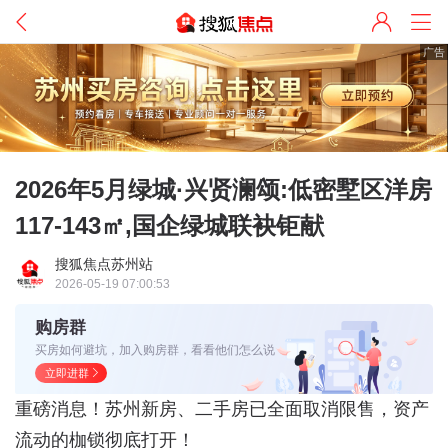
广告
2026年5月绿城·兴贤澜颂:低密墅区洋房
117-143㎡,国企绿城联袂钜献
搜狐焦点苏州站
2026-05-19 07:00:53
购房群
买房如何避坑，加入购房群，看看他们怎么说
立即进群
重磅消息！苏州新房、二手房已全面取消限售，资产
流动的枷锁彻底打开！