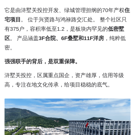
它是由浒墅关投控开发、绿城管理担纲的70年产权
住
宅项目
。 位于兴贤路与鸿禄路交汇处。 整个社区只
有375户，容积率低至1.2，是板块内罕见的
低密墅
区
。 产品涵盖
3F合院、6F叠墅和11F洋房
，纯粹低
密。
强强联手的背后，是双重保障。
浒墅关投控，区属重点国企，资产雄厚，信用等级
高，专注在地文化传承，给项目稳稳的底气。