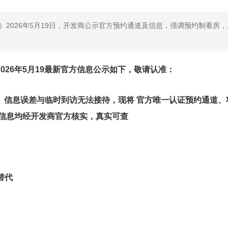
预约）2026年5月19日，开发商公示官方预约通道及信息，强调预约制看房，
26年5月19最新官方信息公示如下，敬请认准：
、信息误差与临时到访无法接待，现将 官方唯一认证预约通道、
有信息均经开发商官方核实，真实可查
替代