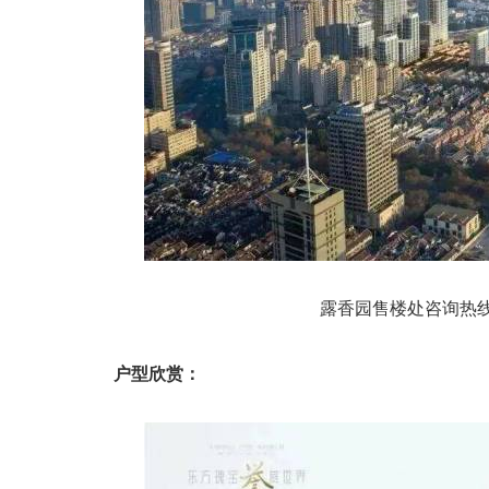
露香园售楼处咨询热线：
户型欣赏：