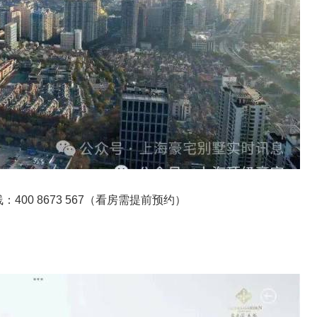
400 8673 567（看房需提前预约）