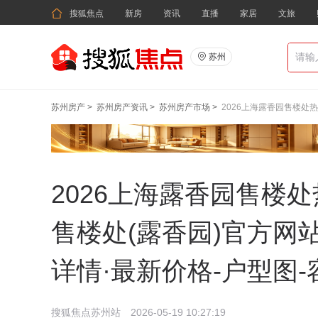

搜狐焦点
新房
资讯
直播
家居
文旅

苏州
苏州房产
>
苏州房产资讯
>
苏州房产市场
>
2026上海露香园售楼处热
2026上海露香园售楼处热
售楼处(露香园)官方网
详情·最新价格-户型图-
搜狐焦点苏州站
2026-05-19 10:27:19