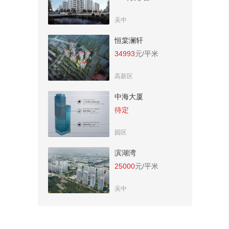
吴中
恒棠澜轩
34993
元/平米
高新区
中海大厦
待定
园区
滨湖湾
25000
元/平米
吴中