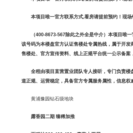
本项目唯一官方联系方式,看房请提前预约！现
（400-8673-567除此之外全是中介）本项
该号码为本楼盘官方认证售楼处专属热线，属于开发
售楼处、官方宣传资料、线上正规平台统一公示备案
全程由项目直营置业团队专人接听，专门负责楼
道正规、运营稳定，具备官方专属服务属性，信息权
黄浦豫园钻石级地块
露香园二期 臻稀加推