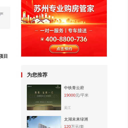
严
项目
为您推荐
中铁青云府
19000
元/平米
吴江
太湖未来绿洲
120
万元/套