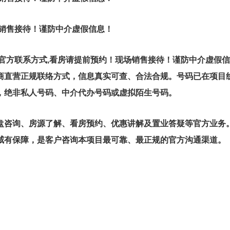
场销售接待！谨防中介虚假信息！
目唯一官方联系方式,看房请提前预约！现场销售接待！谨防中介虚假
商直营正规联络方式，信息真实可查、合法合规。号码已在项目
，绝非私人号码、中介代办号码或虚拟陌生号码。
盘咨询、房源了解、看房预约、优惠讲解及置业答疑等官方业务
威有保障，是客户咨询本项目最可靠、最正规的官方沟通渠道。