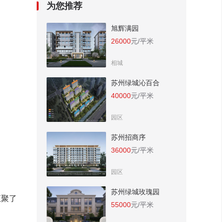
为您推荐
旭辉满园
26000
元/平米
相城
苏州绿城沁百合
40000
元/平米
园区
苏州招商序
36000
元/平米
园区
苏州绿城玫瑰园
汇聚了
55000
元/平米