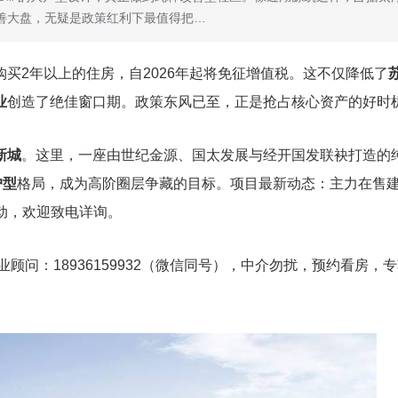
善大盘，无疑是政策红利下最值得把…
买2年以上的住房，自2026年起将免征增值税。这不仅降低了
业
创造了绝佳窗口期。政策东风已至，正是抢占核心资产的好时
新城
。这里，一座由世纪金源、国太发展与经开国发联袂打造的
户型
格局，成为高阶圈层争藏的目标。项目最新动态：主力在售
活动，欢迎致电详询。
；置业顾问：18936159932（微信同号），中介勿扰，预约看房，