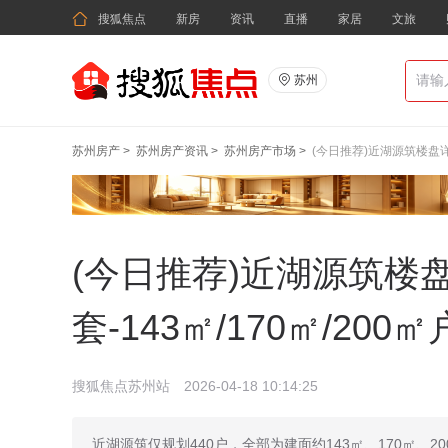

搜狐焦点
新房
资讯
直播
家居
文旅

苏州
苏州房产
>
苏州房产资讯
>
苏州房产市场
>
(今日推荐)近湖源筑楼盘详情
(今日推荐)近湖源筑楼
套-143㎡/170㎡/20
搜狐焦点苏州站
2026-04-18 10:14:25
近湖源筑仅规划440户，全部为建面约143㎡、170㎡