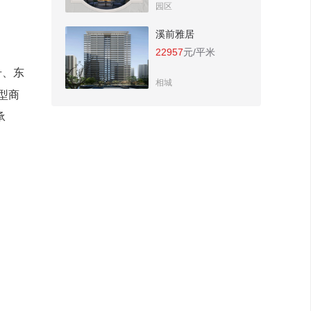
园区
溪前雅居
22957
元/平米
号、东
相城
型商
承