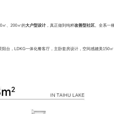
0㎡、200㎡的
大户型设计
，真正做到纯粹
改善型社区
。全系一
米观景阳台，LDKG一体化餐客厅，主卧套房设计，空间感媲美150