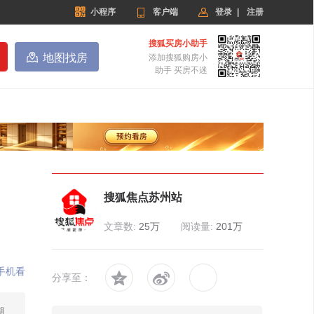


小程序

客户端
登录
|
注册
搜狐买房小助手

地图找房
添加搜狐购房小
助手 买房不迷
搜狐焦点苏州站
文章数:
25万
阅读量:
201万
手机看


分享至：
湖