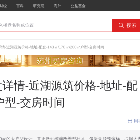
财经
百科
研究院
海外
公益基金

搜索
-近湖源筑价格-地址-配套-143㎡/170㎡/200㎡户型-交房时间
盘详情-近湖源筑价格-地址-配
0㎡户型-交房时间

用
、200㎡的大户型设计，真正做到纯粹改善型社区。像近湖源筑这样，占据太