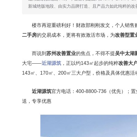
新城绝版地段、由实力品牌打造、且产品力如此纯粹的改
楼市再迎重磅利好！财政部刚刚发文，个人销售购
二手房
的交易成本，更将有效激活市场，为
改善型置
而说到
苏州改善置业
的焦点，不得不提
吴中太湖
大宅——
近湖源筑
，正以约143㎡起步的纯粹
改善大
143㎡、170㎡、200㎡三大户型，价格及具体优惠
近湖源筑
官方电话：400-8800-736（优先）
送，专享优惠