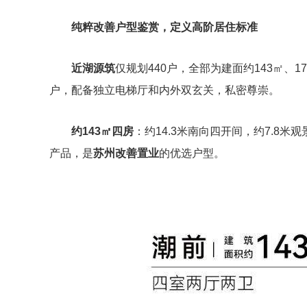
纯粹改善户型鉴赏，定义高阶居住标准
近湖源筑
仅规划440户，全部为建面约143㎡、17
户，配备独立电梯厅和内外双玄关，私密尊崇。
约143㎡四房
：约14.3米南向四开间，约7.8
产品，是
苏州改善置业
的优选户型。