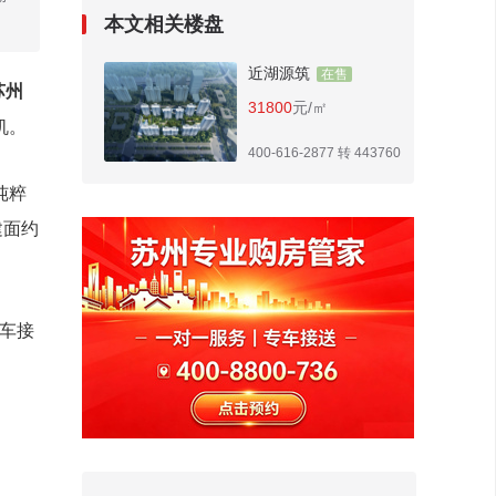
本文相关楼盘
近湖源筑
在售
苏州
31800
元/㎡
机。
400-616-2877 转 443760
纯粹
建面约
专车接