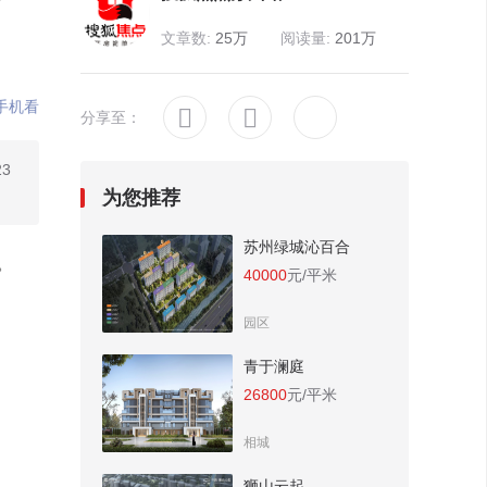
文章数:
25万
阅读量:
201万
手机看


分享至：
3
为您推荐
苏州绿城沁百合
。
40000
元/平米
园区
青于澜庭
26800
元/平米
相城
狮山云起