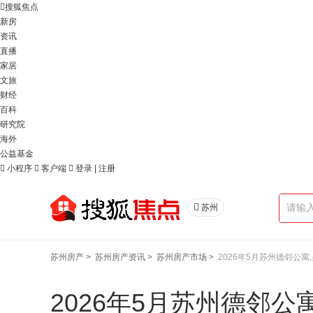

搜狐焦点
新房
资讯
直播
家居
文旅
财经
百科
研究院
海外
公益基金

小程序

客户端

登录
|
注册

苏州
苏州房产
>
苏州房产资讯
>
苏州房产市场
>
2026年5月苏州德邻公寓,
2026年5月苏州德邻公寓