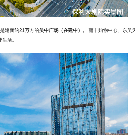
是建面约21万方的
吴中广场（在建中）
。 丽丰购物中心、东吴
捷生活。