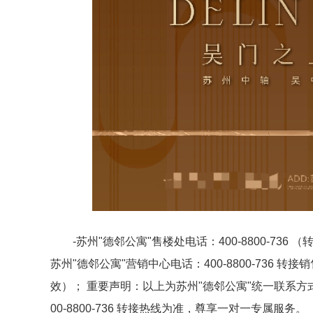
-苏州"德邻公寓"售楼处电话：400-8800-736 
苏州"德邻公寓"营销中心电话：400-8800-736
效）； 重要声明：以上为苏州"德邻公寓"统一联系
00-8800-736 转接热线为准，尊享一对一专属服务。