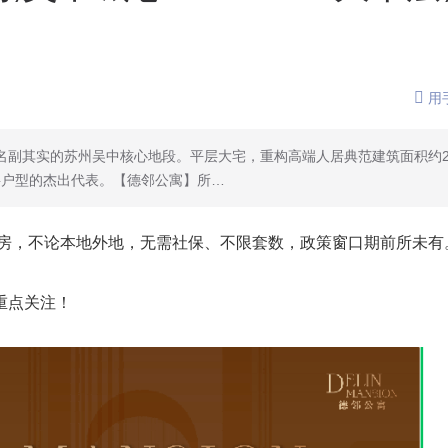

用
名副其实的苏州吴中核心地段。平层大宅，重构高端人居典范建筑面积约2
平层户型的杰出代表。【德邻公寓】所…
买房，不论本地外地，无需社保、不限套数，政策窗口期前所未有
重点关注！