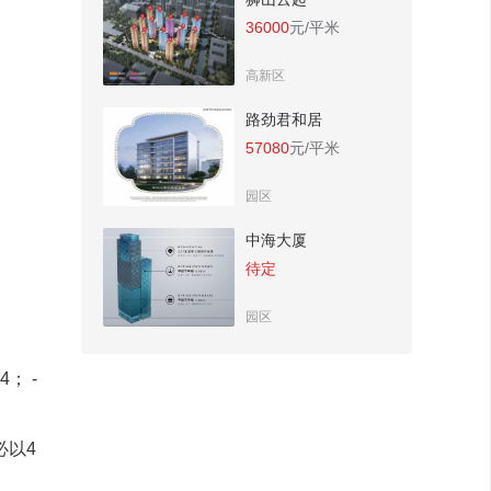
36000
元/平米
高新区
路劲君和居
57080
元/平米
园区
中海大厦
待定
园区
； -
必以4