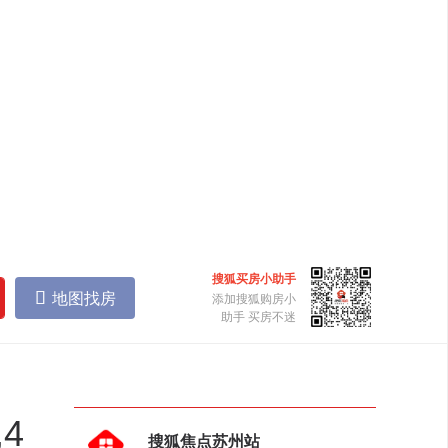
搜狐买房小助手

地图找房
添加搜狐购房小
助手 买房不迷
4
搜狐焦点苏州站