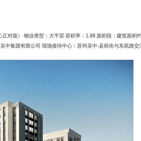
面） 物业类型：大平层 容积率：1.88 面积段：建筑面积约2
江苏吴中集团有限公司 现场接待中心：苏州吴中·县前街与东苑路交