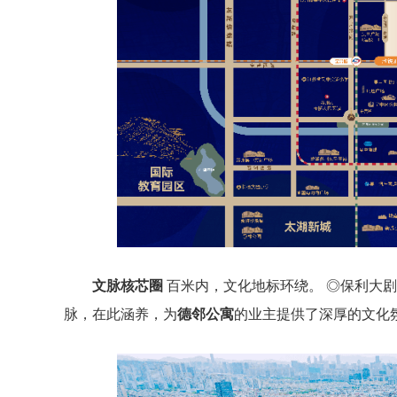
文脉核芯圈
百米内，文化地标环绕。 ◎保利大剧
脉，在此涵养，为
德邻公寓
的业主提供了深厚的文化