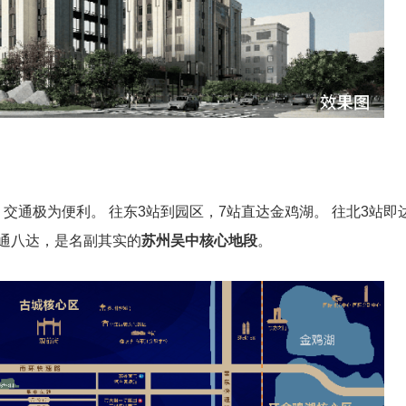
，交通极为便利。 往东3站到园区，7站直达金鸡湖。 往北3站即
通八达，是名副其实的
苏州吴中核心地段
。