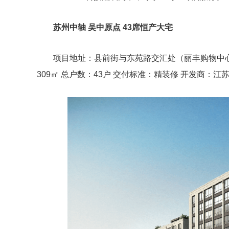
苏州中轴 吴中原点 43席恒产大宅
项目地址：县前街与东苑路交汇处（丽丰购物中心正对
309㎡ 总户数：43户 交付标准：精装修 开发商：