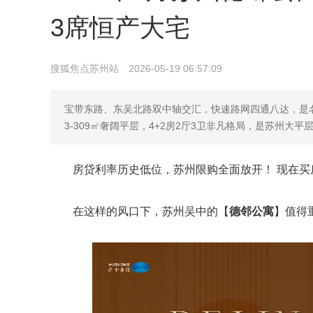
3席恒产大宅
搜狐焦点苏州站
2026-05-19 06:57:09
宝带东路、东吴北路双中轴交汇，快速路网四通八达，是
3-309㎡奢阔平层，4+2房2厅3卫非凡格局，是苏州大
房贷利率历史低位，苏州限购全面放开！ 现在
在这样的风口下，苏州吴中的【
德邻公寓
】值得