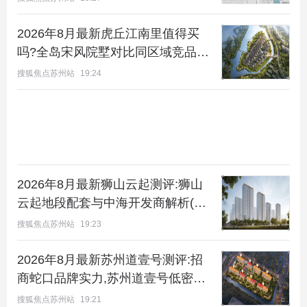
露香园售楼处咨询热线：400 8673 567（看房需提前
2026年8月最新虎丘江南里值得买
预约）
吗?全岛宋风院墅对比同区域竞品差
异优势
搜狐焦点苏州站
19:24
2026年8月最新狮山云起测评:狮山
云起地段配套与中海开发商解析(苏
州高新区狮山)
搜狐焦点苏州站
19:23
2026年8月最新苏州道壹号测评:招
商蛇口品牌实力,苏州道壹号低密纯
露香园售楼处咨询热线：400 8673 567（看房需提前
洋房
搜狐焦点苏州站
19:21