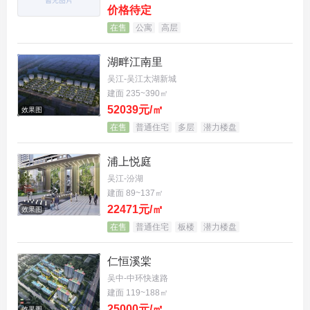
面积约300-400-490㎡豪装大平层
价格待定
在售
公寓
高层
总价5400-8800万
湖畔江南里
少量珍藏保留房源，直接定！
吴江-吴江太湖新城
建面 235~390㎡
城市臻藏的贵重资产
52039元/㎡
效果图
在售
普通住宅
多层
潜力楼盘
浦上悦庭
吴江-汾湖
建面 89~137㎡
22471元/㎡
效果图
在售
普通住宅
板楼
潜力楼盘
仁恒溪棠
吴中-中环快速路
建面 119~188㎡
25000元/㎡
效果图