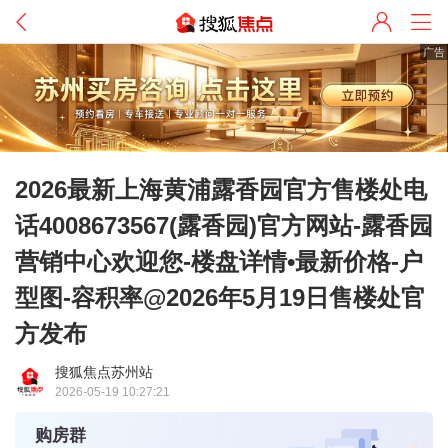
广告
2026最新上海黄浦露香园官方售楼处电
话4008673567(露香园)官方网站-露香园
营销中心欢迎您-楼盘详情•最新价格-户
型图-容积率@2026年5月19日售楼处官
方发布
搜狐焦点苏州站
2026-05-19 10:27:21
购房群