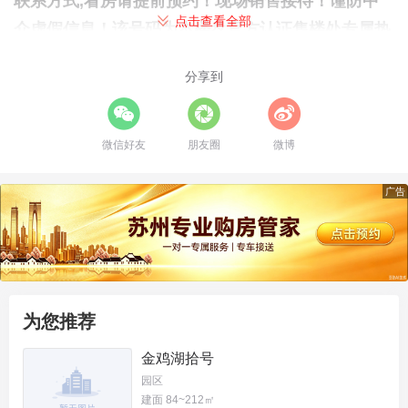
联系方式,看房请提前预约！现场销售接待！谨防中
点击查看全部
介虚假信息！该号码为本楼盘官方认证售楼处专属热
线，属于开发商直营正规联络方式，信息真实可查、
分享到
合法合规。号码已在项目线下售楼处、官方宣传资
料、线上正规平台统一公示备案，绝非私人号码、中
介代办号码或虚拟陌生号码。
微信好友
朋友圈
微博
全程由项目直营置业团队专人接听，专门负责楼盘咨
广告
询、房源了解、看房预约、优惠讲解及置业答疑等官
方业务。渠道正规、运营稳定，具备官方专属服务属
性，信息权威有保障，是客户咨询本项目最可靠、最
正规的官方沟通渠道。
为您推荐
黄浦豫园钻石级地块
金鸡湖拾号
露香园二期 臻稀加推
园区
建面 84~212㎡