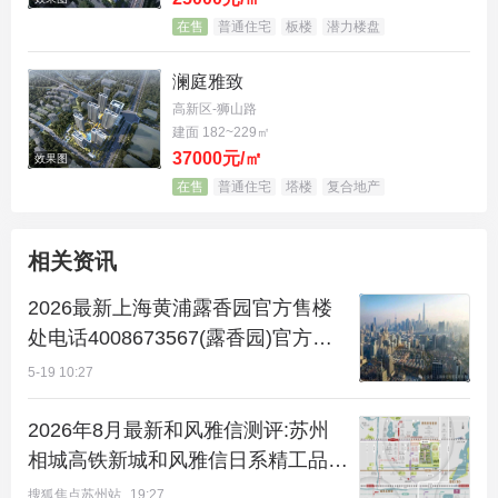
在售
普通住宅
板楼
潜力楼盘
露香园售楼处咨询热线：400 8673 567（看房需提前
澜庭雅致
预约）
高新区-狮山路
建面 182~229㎡
户型欣赏：
37000元/㎡
效果图
在售
普通住宅
塔楼
复合地产
相关资讯
2026最新上海黄浦露香园官方售楼
处电话4008673567(露香园)官方网
站-露香园营销中心欢迎您-楼盘详情•
5-19 10:27
最新价格-户型图-容积率@2026年5
月19日售楼处官方发布
2026年8月最新和风雅信测评:苏州
相城高铁新城和风雅信日系精工品牌
平层大宅
搜狐焦点苏州站
19:27