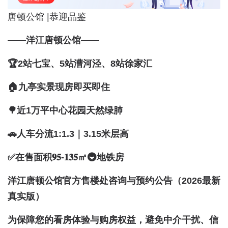
唐顿公馆 |恭迎品鉴
——洋江唐顿公馆——
🏆2站七宝、5站漕河泾、8站徐家汇
🏠九亭实景现房即买即住
🌳近1万平中心花园天然绿肺
🚗人车分流1:1.3｜3.15米层高
✅在售面积𝟗𝟓-𝟏𝟑𝟓㎡🚇地铁房
洋江唐顿公馆官方售楼处咨询与预约公告（2026最新
真实版）
为保障您的看房体验与购房权益，避免中介干扰、信