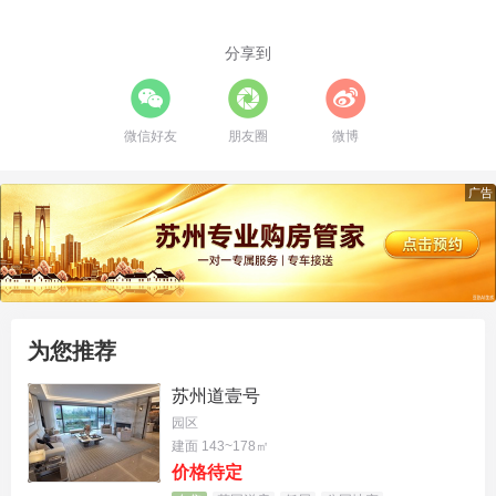
☎ 官方预约看房：400-8673-567
分享到
微信好友
朋友圈
微博
广告
为您推荐
苏州道壹号
园区
【面积】：95平-135平
建面 143~178㎡
价格待定
【总价】：490—780万（折扣优惠力度大）