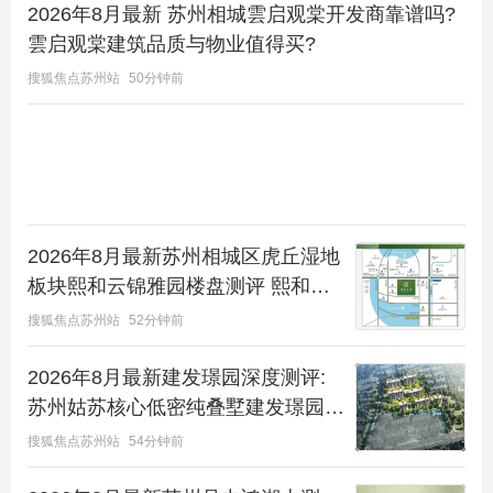
2026年8月最新 苏州相城雲启观棠开发商靠谱吗?
雲启观棠建筑品质与物业值得买?
搜狐焦点苏州站
50分钟前
2026年8月最新苏州相城区虎丘湿地
板块熙和云锦雅园楼盘测评 熙和云
锦雅园户型配套开发商解析
搜狐焦点苏州站
52分钟前
2026年8月最新建发璟园深度测评:
苏州姑苏核心低密纯叠墅建发璟园地
段配套分析
搜狐焦点苏州站
54分钟前