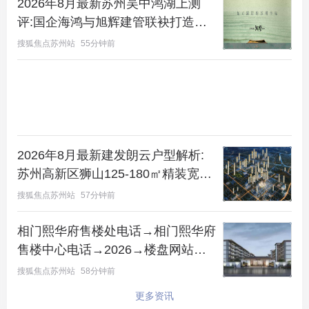
2026年8月最新苏州吴中鸿湖上测
评:国企海鸿与旭辉建管联袂打造鸿
湖上低密湖墅
搜狐焦点苏州站
55分钟前
看房接送电话：18164336636
洋江唐顿公馆 二批次162套 一房一价表
2026年8月最新建发朗云户型解析:
苏州高新区狮山125-180㎡精装宽邸
空间测评
搜狐焦点苏州站
57分钟前
相门熙华府售楼处电话→相门熙华府
售楼中心电话→2026→楼盘网站→
楼盘测评→售楼中心电话→楼盘百科
搜狐焦点苏州站
58分钟前
→24小时热线电话
更多资讯