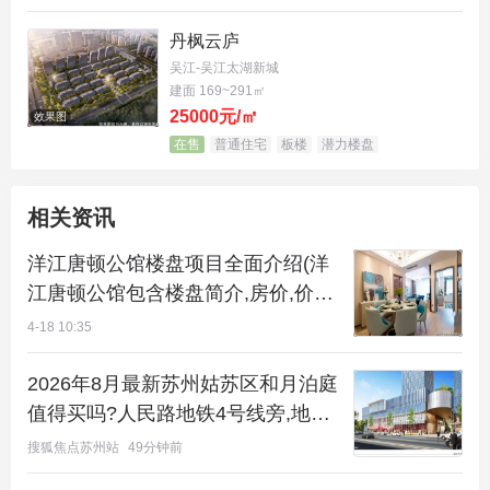
【开发公司】：上海骏联房地产开发有限公司
丹枫云庐
吴江-吴江太湖新城
建面 169~291㎡
25000元/㎡
效果图
在售
普通住宅
板楼
潜力楼盘
相关资讯
洋江唐顿公馆楼盘项目全面介绍(洋
江唐顿公馆包含楼盘简介,房价,价格,
楼盘地址,户型图,交通规划,备案价,
4-18 10:35
项目配套,楼盘详情,)
2026年8月最新苏州姑苏区和月泊庭
值得买吗?人民路地铁4号线旁,地段
交通学校户型全解析
搜狐焦点苏州站
49分钟前