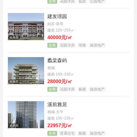
在售
花园洋房
低层
公园地产
【产权】：70年
建发璟园
姑苏-双塔
【层高】：3.15米
建面 225~255㎡
40000元/㎡
效果图
【容积率】：1.8
在售
花园洋房
塔楼
旅游地产
【得房率】：75%
蠡棠森屿
【绿化率】：50%
相城
建面 150~220㎡
【物业费】：5.8元
28000元/㎡
效果图
在售
花园洋房
板楼
旅游地产
【车位配比】：1:1.3
溪前雅居
【交房时间】：现房款清交房
相城-太平
建面 105~235㎡
【物业公司】：上海澜芯物业管理有限公司
22957元/㎡
效果图
在售
普通住宅
板楼
旅游地产